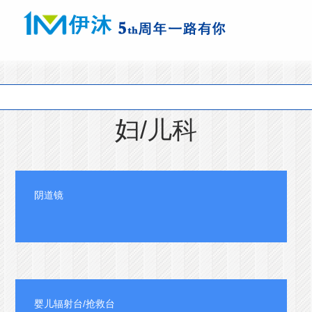
妇/儿科
阴道镜
婴儿辐射台/抢救台