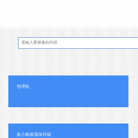
包埋机
血小板振荡保存箱