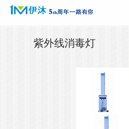
紫外线消毒灯