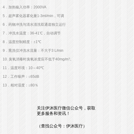
4
．加热输入功率：
2000VA
5
．超声雾化器雾化量
1-3ml/min
，可调
6
．药物冲洗与清水清洗双通道独立运行
7
．冲洗水温度：
36-41
℃，自动调节
8
．温度控制精度：±
1
℃
9
．熏洗仪冲洗水流量：不大于
3 L/min
10.
臭氧消毒时臭氧浓度应不低于
40mg/m
?。
11
．温度环境：
10
～
40
℃
12
．工作噪声：≤
65dB
13
．相对湿度：≤
80
％
关注伊沐医疗微信公众号，获取
更多服务和资讯！
（查找公众号：伊沐医疗）