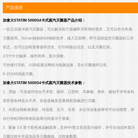
产品描述
加拿大STATIM 5000G4卡式蒸汽灭菌器产品介绍：
一款正压脉冲蒸汽灭菌器，可以解决医疗器械即灭即用的需求，又可以作为常规
灭菌使用。Scican独创的G4物联技术，接入互联网，即可远程监控灭菌器的工作
状态，也可以远程查看循环历史、打印和验证信息，以及灭菌记录。
3.5寸中文触屏，操作简单，显示清晰。
可外接打印机、USB或通过网络与电脑连接，导出灭菌循环记录。
8-15分钟高效灭菌。
加拿大STATIM 5000G4卡式蒸汽灭菌器技术参数：
1、用途：可迅速对综合手术室、眼科、口腔科、耳鼻喉、骨科、微创手术等各科
室所需各种连台手术、应急器械及贵重精密器械进行灭菌。
2、内置自我检测系统，对温度、压力、水质、水位等设备故障等可自动报警，并
自行停机同时将相应故障代码显示于屏幕。
3、配备 3.5 英寸彩色液晶触摸屏，支持中/英文双语显示操作，并可自动实时显示
灭菌过程中升温加压等灭菌曲线、过程参数图。