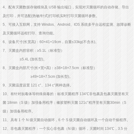
4、配有灭菌数据存储模块及 USB 输出端口，实现对灭菌循环的自动存储、导出
及打印，并可选配(热敏/针式)打印机实时打印灭菌循环参数。
5、可接入互联网，支持 Windos、Android、IOS 系统多平台远程监测、故障诊断
及灭菌循环远程打印、查询功能。
6、设备尺寸(长宽高)：60×41×19cm，自重≤33kg(不含水)。
7、灭菌盒内腔容积：≥5.1L（标准型）
≥5.4L (加长型)。
8、灭菌盒内部尺寸(长×宽×高)：≥38×18×7.5cm（标准型）
≥49×18×7.5cm (加长型)。
9、灭菌温度设置 121 c°、134 c°两种选择。
10、有针对朊毒体等特殊病毒的：标准灭菌程序 134℃非包裹及包裹灭菌里有灭
菌 18min（S 级）加强备用程序；橡胶塑料灭菌 121c°程序里有灭菌30min（S
级）加强备用程序。
11、具有 1 个 N 级灭菌自动循环，6 个 S 级灭菌自动循环及一个自动干燥程序。
12、非包裹灭菌程序：一个实心非包裹（N 级）循环，灭菌时间 134℃，3.5 分